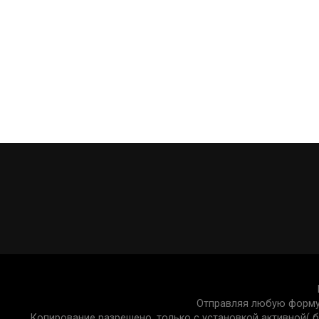
ближе к Нью-Йорку, чем к Копенгагену.
Несмотря на богатые запасы полезных ископаем
Гренландии остается уязвимой и сильно зависи
Гренландия должна провести парламентские вы
Отправляя любую форму 
Копирование разрешено, только с установкой активной( бе