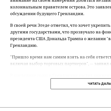
внимание на своем намерении добиться незави
колониальным правителем острова. Это заявле
обсуждении будущего Гренландии.
В своей речи Эгеде отметил, что хочет укрепит
другими государствами, что прозвучало на фо
президента США Дональда Трампа о желании "в
Гренландию.
"Пришло время нам самим взять на себя ответс
включая выбор торговых партнеров", — заявил 
В последние годы в Гренландии растет движение
разоблачений неправомерных действий датских
ЧИТАТЬ ДАЛ
кампанию по принудительному контролю рождае
До 1953 года Гренландия была датской колоние
территория, которая в 2009 году получила прав