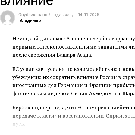
Согласно источникам, осведомленным о ситуац
смягчении ограничений на предоставление гу
Опубликовано
2 года назад
,
04.01.2025
Владимир
услуг, таких как электроэнергия, для Сирии, с
санкций. Существующий эффект этих мер еще п
Немецкий дипломат Анналена Бербок и францу
Решение администрации Байдена направлено н
первыми высокопоставленными западными чи
добрую волю народу Сирии и новым исламистск
после свержения Башара Асада.
основные услуги и условия жизни в стране, пос
ЕС усиливает усилия по взаимодействию с но
Тем не менее, США рассматривают санкции как
убеждению их сократить влияние России в стра
правящую группировку, которую они признали 
иностранных дел Германии и Франции прибыли 
последнее время демонстрирует более умеренн
фактическим лидером Сирии Ахмедом аш-Шара
Хасан также заявил, что ему известно о возм
Бербок подчеркнула, что ЕС намерен содейств
некоторых санкций в ближайшем будущем.
передаче власти» и восстановлению Сирии, хоть
путь.