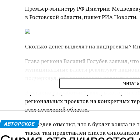
Премьер-министру РФ Дмитрию Медведеву
в Ростовской области, пишет РИА Новости.
Сколько денег
выделят на нацпроекты? И
Глава региона Василий Голубев заявил, что
муниципальные власти реализуют национал
подчеркнул, что нацпроекты являются ори
ЧИТАТЬ
В регионе разработан буклет, в котором с
региональных проектов на конкретных тер
всех поселений области.
Медведев отметил, что в буклет вошла не 
АВТОРСКОЕ
Сирия сталкивается
также там представлен список чиновников