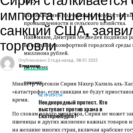
них.
импорта пшеницы и т
Глава кабмина подчеркнул, что у Ростовск
санкций США, заяви
промышленности и сельского хозяйства.
Напомним, Дмитрий Медведев подписал ра
торговли
на создание комфортной городской среды в
миллиона рублей.
Опубликовано
2 года назад
,
08.01.2025
Владимир
Источник
Министр торговли Сирии Махер Халиль аль-Хас
ПОХОЖЕЕ
«катастрофа», если санкции не будут приоста
НЕ ПРОПУСТИ
время.
Неоднородный протест. Кто
выступает против храма в
По словам нового министра, Сирия не может за
Екатеринбурге?
пшеницы и других жизненно важных товаров из
на желание многих стран, включая арабские гос