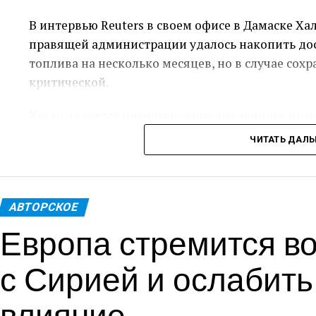
В интервью Reuters в своем офисе в Дамаске Ха
правящей администрации удалось накопить до
топлива на несколько месяцев, но в случае сох
критической.
Хасан является членом нового временного пра
исламистской группировкой «Хайят Тахрир аш-
ЧИТАТЬ ДАЛ
Башара Асада 8 декабря, что стало результатом
после 13 лет гражданской войны.
Санкции были введены в период правления Аса
АВТОРСКОЕ
Европа стремится во
правительства и государственных учреждений, 
Россия и Иран, традиционные поставщики пше
с Сирией и ослабить
прекратили поставки после того, как повстанцы
Москву.
влияние