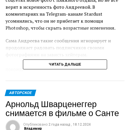
соцсетях новое фото с пляжного отдыха, но не все
верят в искренность фото Андреевой. В
комментариях на Telegram-канале Stardust
усомнились, что он не прибегает к помощи
Photoshop, чтобы скрыть возрастные изменения.
Сама Андреева такие сообщения игнорирует и
продолжает радовать подписчиков своими
фотографиями на зависть хейтерам.
ЧИТАТЬ ДАЛЬШЕ
ПОХОЖЕЕ
ДАЛЬШЕ
Певица Манижа вышла замуж
АВТОРСКОЕ
НЕ ПРОПУСТИ
Располневшая Ани Лорак вышла на сцену после
Арнольд Шварценеггер
внезапной пропажи
снимается в фильме о Санте
Опубликовано
2 года назад
,
18.12.2024
Владимир