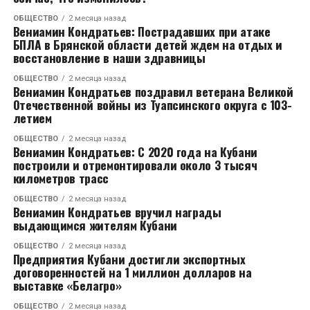
заявил певец.
ОБЩЕСТВО
2 месяца назад
Вениамин Кондратьев: Пострадавших при атаке
Напомним, что роман с Кабак Тимур Родригез
БПЛА в Брянской области детей ждем на отдых и
перестал скрывать совсем недавно. Артист стал
восстановление в наши здравницы
приглашенным гостем в «шоу Воли», где впервые
заявил о своей любви к актрисе и назвал её лучшей
ОБЩЕСТВО
2 месяца назад
Вениамин Кондратьев поздравил ветерана Великой
женщиной в мире. По словам шоумена, он наконец-
Отечественной войны из Туапсинского округа с 103-
то нашел, что искал, и наслаждается каждым днем с
летием
избранницей.
ОБЩЕСТВО
2 месяца назад
Вениамин Кондратьев: С 2020 года на Кубани
Откровения певца вызвали бурные споры в Сети.
построили и отремонтировали около 3 тысяч
километров трасс
Дело в том, что недавно Тимур Родригез впервые
откровенно рассказал о разводе с Анной
ОБЩЕСТВО
2 месяца назад
Девочкиной после 16 лет брака. Артист решил
Вениамин Кондратьев вручил награды
выдающимся жителям Кубани
разойтись с супругой осенью прошлого года. Он
признался, что объявил жене об этом решение по
ОБЩЕСТВО
2 месяца назад
Предприятия Кубани достигли экспортных
телефону, так как она не была в Москве. Когда
договоренностей на 1 миллион долларов на
женщина вернулась в столицу, то узнала, что у
выставке «Белагро»
Родригеза уже новая любовь.
ОБЩЕСТВО
2 месяца назад