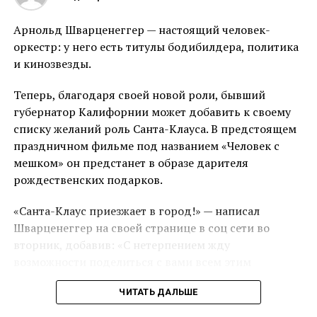
Арнольд Шварценеггер — настоящий человек-
оркестр: у него есть титулы бодибилдера, политика
и кинозвезды.
Теперь, благодаря своей новой роли, бывший
губернатор Калифорнии может добавить к своему
списку желаний роль Санта-Клауса. В предстоящем
праздничном фильме под названием «Человек с
мешком» он предстанет в образе дарителя
рождественских подарков.
«Санта-Клаус приезжает в город!» — написал
Шварценеггер на своей странице в соц сети во
вторник, добавив: «С нетерпением жду
возможности поделиться с вами всем этим
рождественским настроением».
ЧИТАТЬ ДАЛЬШЕ
Он также опубликовал фотографию, на которой