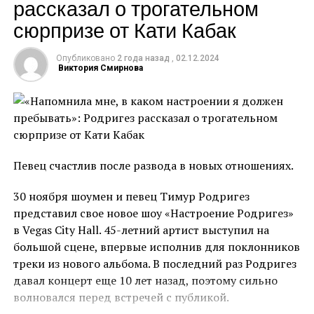
рассказал о трогательном
испытание за весь проект»,
‒ рассказала Мамаева
сюрпризе от Кати Кабак
Экс-участница шоу «Сокровища императора»
призналась, что безумно хотела есть, но даже через
Опубликовано
2 года назад
,
02.12.2024
силу не смогла проглотить пару кусочков. Модель
Виктория Смирнова
также поделилась, что мечтала о тортике, который
стоял среди угощений. Стоит отметить, что
большую часть времени участники голодали или
питались очень маленькими порциями, поэтому
испытание стало настолько психологически
Певец счастлив после развода в новых отношениях.
тяжёлым для Мамаевой.
30 ноября шоумен и певец Тимур Родригез
К слову, участие в реалити-шоу не прошло для
представил свое новое шоу «Настроение Родригез»
Мамаевой бесследно: по возвращении домой ей
в Vegas City Hall. 45-летний артист выступил на
пришлось всерьёз заняться своим здоровьем. Из-за
большой сцене, впервые исполнив для поклонников
постоянного голода, который испытывали
треки из нового альбома. В последний раз Родригез
участники в Колумбии, у Аланы развилось пищевое
давал концерт еще 10 лет назад, поэтому сильно
расстройство. Вернувшись к своей обычной жизни,
волновался перед встречей с публикой.
она никак не могла отделаться от мысли, что еды