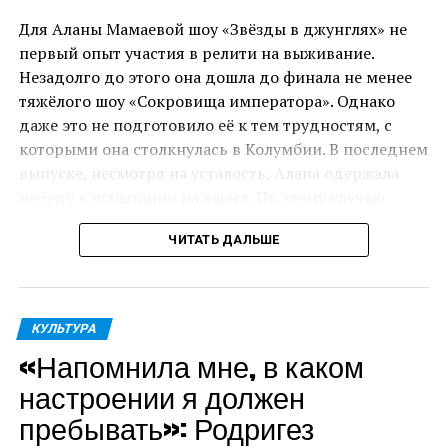
сына.
Для Аланы Мамаевой шоу «Звёзды в джунглях» не
первый опыт участия в релити на выживание.
«Человек с сумкой» станет первой крупной ролью
Незадолго до этого она дошла до финала не менее
Шварценеггера в полнометражном фильме после
тяжёлого шоу «Сокровища императора». Однако
«Терминатора: Темные судьбы» 2019 года.
даже это не подготовило её к тем трудностям, с
которыми она столкнулась в Колумбии. В последнем
выпуске, несмотря на усталость, Алана одержала
победу в испытании на вылет. По этому случаю
участникам организовали праздник, который чуть
ЧИТАТЬ ДАЛЬШЕ
не закончился для модели нервным срывом.
«Я осталась в проекте, прошла испытание. Но
испытание, которое было в конце дня, я, к
КУЛЬТУРА
сожалению, не прошла. Нам накрыли гигантский
«Напомнила мне, в каком
стол с невероятно вкусной едой. Дали 60 секунд,
чтобы мы поели. А потом жестоко её выбросили. Я
настроении я должен
только отошла от своей истерики, потому что это
пребывать»: Родригез
было просто невыносимо. Это самое сложное