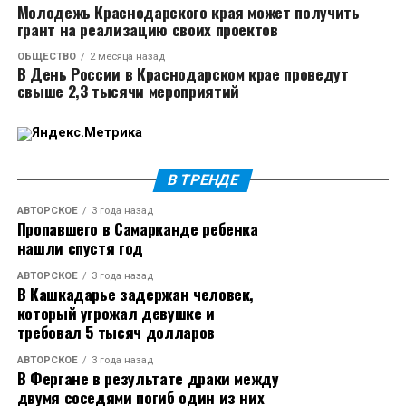
Молодежь Краснодарского края может получить
Многие пользователи раскритиковали Екатерину за
грант на реализацию своих проектов
то, что та увела певца из семьи, поэтому Тимуру
ОБЩЕСТВО
2 месяца назад
пришлось дать новый комментарий. Он объяснил,
В День России в Краснодарском крае проведут
что сразу после разрыва с женой встречался с
свыше 2,3 тысячи мероприятий
другой девушкой. Уже в ноябре он впервые вышел в
свет с Кабак. Бывшая жена Родригеза эмоционально
отреагировала на интервью певца.
В ТРЕНДЕ
Источник
АВТОРСКОЕ
3 года назад
Пропавшего в Самарканде ребенка
нашли спустя год
АВТОРСКОЕ
3 года назад
В Кашкадарье задержан человек,
который угрожал девушке и
требовал 5 тысяч долларов
АВТОРСКОЕ
3 года назад
В Фергане в результате драки между
двумя соседями погиб один из них