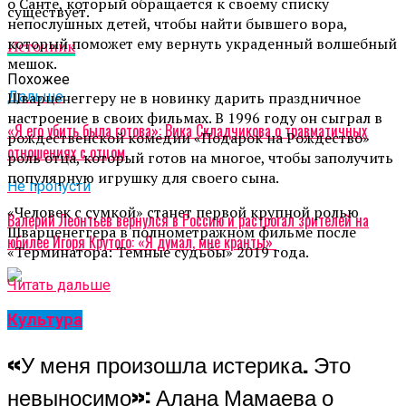
о Санте, который обращается к своему списку
существует.
непослушных детей, чтобы найти бывшего вора,
который поможет ему вернуть украденный волшебный
Источник
мешок.
Похожее
Шварценеггеру не в новинку дарить праздничное
Дальше
настроение в своих фильмах. В 1996 году он сыграл в
«Я его убить была готова»: Вика Складчикова о травматичных
рождественской комедии «Подарок на Рождество»
отношениях с отцом
роль отца, который готов на многое, чтобы заполучить
популярную игрушку для своего сына.
Не пропусти
«Человек с сумкой» станет первой крупной ролью
Валерий Леонтьев вернулся в Россию и растрогал зрителей на
Шварценеггера в полнометражном фильме после
юбилее Игоря Крутого: «Я думал, мне кранты»
«Терминатора: Темные судьбы» 2019 года.
Читать дальше
Культура
«У меня произошла истерика. Это
невыносимо»: Алана Мамаева о