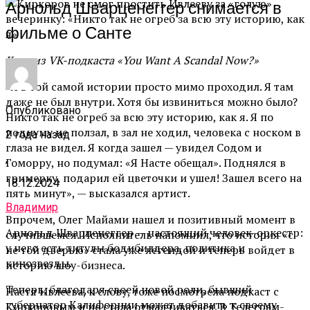
Арнольд Шварценеггер снимается в
фильме о Санте
Кадр из VK-подкаста «You Want A Scandal Now?»
«Я в той самой истории просто мимо проходил. Я там
даже не был внутри. Хотя бы извиниться можно было?
Опубликовано
Никто так не огреб за всю эту историю, как я. Я по
подиуму не ползал, в зал не ходил, человека с носком в
2 года назад
глаза не видел. Я когда зашел — увидел Содом и
,
Гоморру, но подумал: «Я Насте обещал». Поднялся в
гримерку, подарил ей цветочки и ушел! Зашел всего на
18.12.2024
пять минут», — высказался артист.
Владимир
Впрочем, Олег Майами нашел и позитивный момент в
Арнольд Шварценеггер — настоящий человек-оркестр:
случившемся. Исполнитель напомнил, что история «с
у него есть титулы бодибилдера, политика и
не той дверью» стала уже легендой и теперь войдет в
кинозвезды.
историю шоу-бизнеса.
Теперь, благодаря своей новой роли, бывший
Настя Ивлеева, к слову, тоже посмотрела подкаст с
губернатор Калифорнии может добавить к своему
Киркоровым и не стала отмалчиваться. В Телеграм-