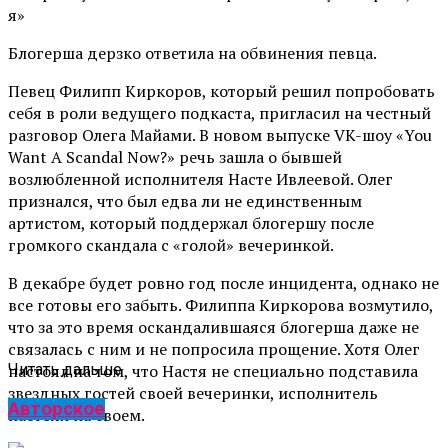
Блогерша дерзко ответила на обвинения певца.
Певец Филипп Киркоров, который решил попробовать
себя в роли ведущего подкаста, пригласил на честный
разговор Олега Майами. В новом выпуске VK-шоу «You
Want A Scandal Now?» речь зашла о бывшей
возлюбленной исполнителя Насте Ивлеевой. Олег
признался, что был едва ли не единственным
артистом, который поддержал блогершу после
громкого скандала с «голой» вечеринкой.
В декабре будет ровно год после инцидента, однако не
все готовы его забыть. Филиппа Киркорова возмутило,
что за это время оскандалившаяся блогерша даже не
связалась с ним и не попросила прощение. Хотя Олег
настоял на том, что Настя не специально подставила
Читать дальше
звездных гостей своей вечеринки, исполнитель
Авторское
настоял на своем.