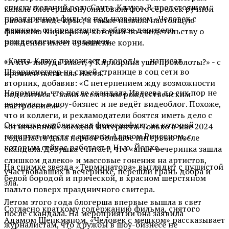
списку желаний роль Санта-Клауса. В предстоящем
канале блогерша опубликовала фото сережек ручной
праздничном фильме под названием «Человек с
работы в виде крыс, а также назвала настоящую
мешком» он предстанет в образе дарителя
фамилию Киркорова, который по свидетельству о
рождественских подарков.
рождении имеет армянские корни.
«Санта-Клаус приезжает в город!» — написал
«А кто-нибудь знает, у Киркоряна уши проколоты?» - с
Шварценеггер на своей странице в соц сети во
иронией написала Настя.
вторник, добавив: «С нетерпением жду возможности
Напомним, что после скандала Ивлеева до сих пор не
поделиться с вами всем этим рождественским
вернулась в шоу-бизнес и не ведёт видеоблог. Похоже,
настроением».
что и коллеги, и рекламодатели боятся иметь дело с
Он также опубликовал фотографию, на которой
«отмененной» звездой Интернета. Только в мае 2024
позирует вместе с актером Аланом Ричсоном, с
года Настя дала первое большое интервью после
которым сейчас работает в Нью-Йорке.
скандала. Девушка считает, что «анти-вечеринка зашла
слишком далеко» и массовые гонения на артистов,
На снимке звезда «Терминатора» выглядит с пушистой
участвовавших в вечеринке, перешли грань добра и
белой бородой и прической, в красном шерстяном
зла.
пальто поверх праздничного свитера.
Летом этого года блогерша впервые вышла в свет
Согласно краткому содержанию фильма, снятого
после скандала. На мероприятии она заявила
Адамом Шенкманом, «Человек с мешком» рассказывает
журналистам, что дружбы в шоу-бизнесе не