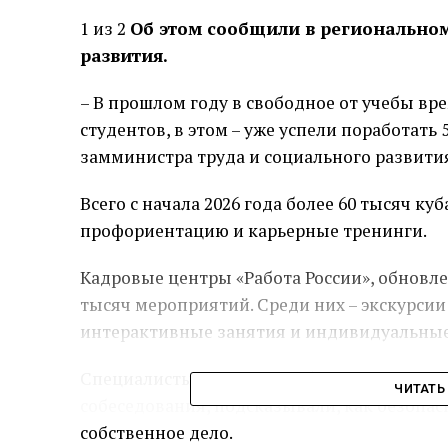
1 из 2
Об этом сообщили в региональном
развития.
– В прошлом году в свободное от учебы вр
студентов, в этом – уже успели поработать 5
замминистра труда и социального развити
Всего с начала 2026 года более 60 тысяч к
профориентацию и карьерные тренинги.
Кадровые центры «Работа России», обновле
тысяч мероприятий. Среди них – экскурсии
интерактивные занятия и индивидуальные
Специалисты помогали ребятам составлят
ЧИТАТЬ
собеседования, подсказывали, как безопас
собственное дело.