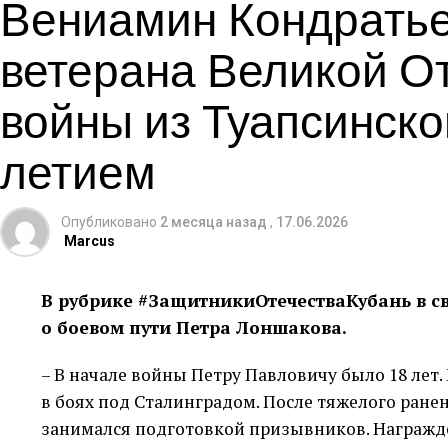
Вениамин Кондратье
ветерана Великой О
войны из Туапсинског
летием
Опубликовано
2 месяца назад
,
17.06.2026
Marcus
В рубрике #ЗащитникиОтечестваКубань в св
о боевом пути Петра Лоншакова.
– В начале войны Петру Павловичу было 18 лет
в боях под Сталинградом. После тяжелого ранен
занимался подготовкой призывников. Награжде