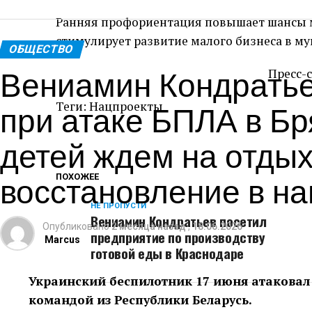
Ранняя профориентация повышает шансы м
стимулирует развитие малого бизнеса в м
ОБЩЕСТВО
Вениамин Кондратье
Пресс-
при атаке БПЛА в Бр
Теги: Нацпроекты
детей ждем на отдых
восстановление в н
ПОХОЖЕЕ
НЕ ПРОПУСТИ
Вениамин Кондратьев посетил
Опубликовано
2 месяца назад
,
18.06.2026
предприятие по производству
Marcus
готовой еды в Краснодаре
Украинский беспилотник 17 июня атаковал 
командой из Республики Беларусь.