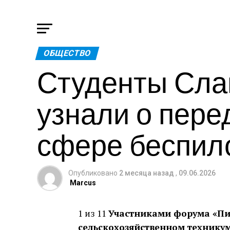
ОБЩЕСТВО
Студенты Сла
узнали о пере
сфере беспил
Опубликовано
2 месяца назад
,
09.06.2026
Marcus
1 из 11
Участниками форума «Пи
сельскохозяйственном техникуме