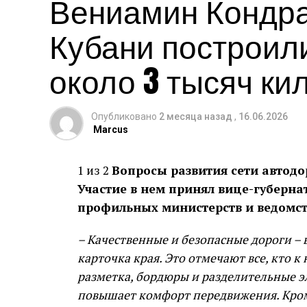
Вениамин Кондрат
Кубани построил
около 3 тысяч ки
Опубликовано
2 месяца назад
,
16.06.2026
Marcus
1 из 2
Вопросы развития сети автодо
Участие в нем принял вице-губерна
профильных министерств и ведомст
– Качественные и безопасные дороги –
карточка края. Это отмечают все, кто 
разметка, бордюры и разделительные эл
повышает комфорт передвижения. Кроме