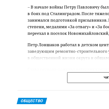
– В начале войны Петру Павловичу был
в боях под Сталинградом. После тяжело
занимался подготовкой призывников. 
степени, медалями «За отвагу» и «За б
переехал в поселок Новомихайловский,
Петр Лоншаков работал в детском цент
заведующим ремонтно-строительного у
в общественной жизни округа и общал
Глава региона пожелал ветерану крепк
ЧИ
Пре
Теги: Губернатор
ОБЩЕСТВО