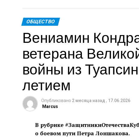
Теги: Губернатор
ОБЩЕСТВО
Вениамин Кондра
ветерана Велико
войны из Туапсинс
летием
Опубликовано
2 месяца назад
,
17.06.2026
Marcus
В рубрике #ЗащитникиОтечестваКуба
о боевом пути Петра Лоншакова.