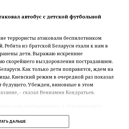
аковал автобус с детской футбольной
кие террористы атаковали беспилотником
. Ребята из братской Беларуси ехали к нам в
ранены дети. Выражаю искренние
аю скорейшего выздоровления пострадавшим.
еларуси. Как только дети поправятся, ждем на
ицы. Киевский режим в очередной раз показал
т будущего. Убежден, виновные в этом
азание, – сказал Вениамин Кондратьев.
аны семь пострадавших, в том числе пять
мощь.
ТАТЬ ДАЛЬШЕ
сс-служба администрации Краснодарского края