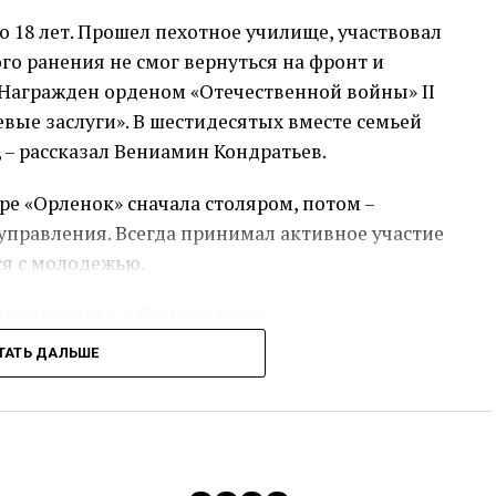
о 18 лет. Прошел пехотное училище, участвовал
го ранения не смог вернуться на фронт и
Награжден орденом «Отечественной войны» II
оевые заслуги». В шестидесятых вместе семьей
 – рассказал Вениамин Кондратьев.
ре «Орленок» сначала столяром, потом –
правления. Всегда принимал активное участие
ся с молодежью.
ого здоровья и благополучия.
ТАТЬ ДАЛЬШЕ
сс-служба администрации Краснодарского края
Источник:
admkrai.krasnodar.ru