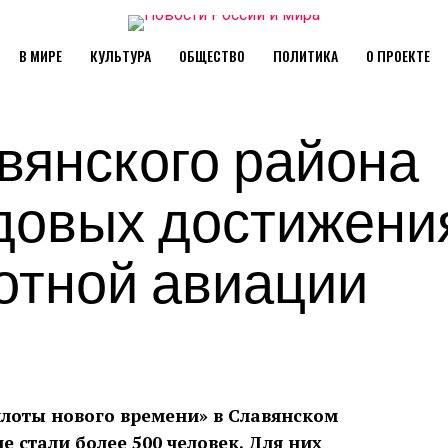
В МИРЕ
КУЛЬТУРА
ОБЩЕСТВО
ПОЛИТИКА
О ПРОЕКТЕ
вянского района
довых достижени
отной авиации
лоты нового времени» в Славянском
 стали более 500 человек. Для них