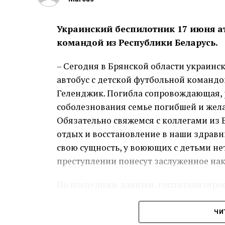
Украинский беспилотник 17 июня ат
командой из Республики Беларусь.
– Сегодня в Брянской области украинс
автобус с детской футбольной командой
Геленджик. Погибла сопровождающая, 
соболезнования семье погибшей и жел
Обязательно свяжемся с коллегами из Б
отдых и восстановление в наши здравн
свою сущность, у воюющих с детьми не
преступлении понесут заслуженное нак
По последним данным, госпитализиров
детей. Им оказывают медицинскую по
ЧИ
Пре