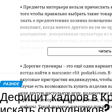
• Предметы интерьера нельзя причислить 
того чтобы правильно выбрать такие това
знать о предпочтениях хозяина помещения
покупают, когда ничего другого на ум не п
альтернатив: декоративная скульптура из 
полномасштабное полотно, изделия из на
светильник, оригинальные настенные часы
ЧИТАТЬ
далее.
• Дорогие сувениры – это ещё один вариан
всегда найти в магазине elit-podarki.com. 
вкусовые пристрастия индивидуума, чтобы
РАЗНОЕ
случае есть возможность купить изделия 
Дефицит кадров в Кр
или другую настольную игру, подарочные к
оружие с декоративной гравировкой, моде
искать сотрудников?
наборы. Такой подарок наверняка придётс