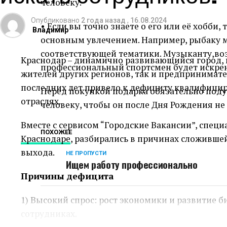
человеку.
Опубликовано
2 года назад
,
16.08.2024
• Если вы точно знаете о его или её хобби
Владимир
основным увлечением. Например, рыбаку 
соответствующей тематики. Музыканту,воз
Краснодар – динамично развивающийся город,
профессиональный спортсмен будет искрен
жителей других регионов, так и предпринимате
последних лет привело к дефициту квалифицир
Перед покупкой подарка обязательно подум
отраслях.
человеку, чтобы он после Дня Рождения не 
Вместе с сервисом “Городские Вакансии”, спе
ПОХОЖЕЕ
Краснодаре
, разбирались в причинах сложивше
выхода.
НЕ ПРОПУСТИ
Ищем работу профессионально
Причины дефицита
1) Высокий спрос: рост экономики и развитие б
сотрудниках.