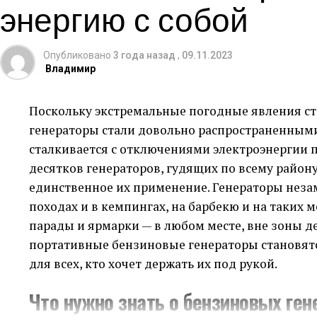
энергию с собой
лицензионного ключа для офисного пакета. Про
обязанности.
очень быстрым. Я оценил четкую и понятную си
2) Размещайте вакансию на как можно большем
получение товара после покупки.
Опубликовано
3 года назад
,
09.11.2023
Владимир
Поддержка Клиентов: Вниматель
3) Проверяйте рекомендации и опыт работы соис
Поскольку экстремальные погодные явления ст
4) Предложите конкурентную заработную плату
Отдельно хочется отметить работу службы под
генераторы стали довольно распространенными.
рассмотрены быстро и профессионально, что я
Дефицит кадров в Краснодаре – это реальная пр
сталкивается с отключениями электроэнергии п
онлайн-магазина.
используя современные методы поиска сотрудн
десятков генераторов, гудящих по всему району
использовать различные каналы и предлагать 
Безопасность Покупок: Мой Опыт
единственное их применение. Генераторы неза
походах и в кемпингах, на барбекю и на таких м
Безопасность онлайн-покупок всегда стоит на п
парады и ярмарки — в любом месте, вне зоны д
насколько серьезно DiscountSale.Market подход
портативные бензиновые генераторы становятс
сделок и надежные методы оплаты сделали мо
для всех, кто хочет держать их под рукой.
безопасным.
Что нужно знать о бензиновых ген