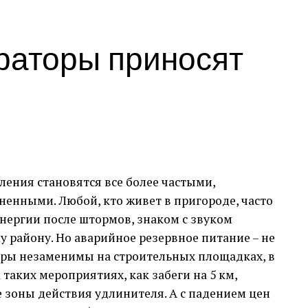
 о своих вакансиях знакомым и друзьям.
о и Быстрота
раторы приносят
sale.market
был связан с приобретением
кандидатам, развернуто описывайте условия и
ета. Процесс был не только простым, но и
ятную систему оплаты, а также мгновенное
 большем количестве площадок.
ательные и Оперативные
оты соискателей, не верьте на слово.
ения становятся все более частыми,
ю плату и социальные гарантии.
ужбы поддержки. Все мои вопросы были
ненными. Любой, кто живет в пригороде, часто
о, что является большим плюсом для любого
льная проблема, но ее можно решить,
нергии после штормов, знаком с звуком
 сотрудников. Важно быть креативным,
у району. Но аварийное резервное питание – не
длагать привлекательные условия работы.
 Опыт
оры незаменимы на строительных площадках, в
 таких мероприятиях, как забеги на 5 км,
оит на первом месте, и я был приятно удивлен,
е зоны действия удлинителя. А с падением цен