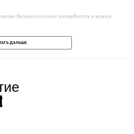
звитие бизнеса создает потребность в новых
0-е годы и как следствие дефицит молодых
ТАТЬ ДАЛЬШЕ
редпочитают уезжать в Москву, Санкт-
оисках более высоких доходов и перспектив.
тие
ные заведения готовят специалистов,
t
удников и работодателей не всегда совпадают.
ты по поиску работы, доски объявлений и