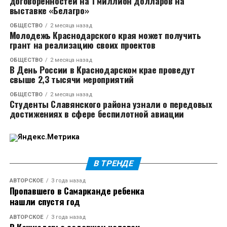
договоренностей на 1 миллион долларов на
и участка дороги «Динская – Пластуновская» в
выставке «Белагро»
Динском районе. Завершат реконструкцию двух
ОБЩЕСТВО
2 месяца назад
мостов в Горячем Ключе. Прорабатывается
Молодежь Краснодарского края может получить
реализация проекта строительства Северного
грант на реализацию своих проектов
обхода Новороссийска, который позволит вывести
ОБЩЕСТВО
2 месяца назад
грузовой и транзитный транспорт за пределы
В День России в Краснодарском крае проведут
свыше 2,3 тысячи мероприятий
городской застройки, снизить транспортную
нагрузку, повысить безопасность движения и
ОБЩЕСТВО
2 месяца назад
Студенты Славянского района узнали о передовых
улучшить экологическую обстановку. Механизмы
достижениях в сфере беспилотной авиации
финансирования проекта обсуждали на ПМЭФ-2026.
Вениамин Кондратьев подчеркнул, что важнейшие
объекты необходимо держать на строгом контроле
и обеспечить их реализацию в полном объеме.
В ТРЕНДЕ
АВТОРСКОЕ
3 года назад
К представителям федерального ведомства
Пропавшего в Самарканде ребенка
губернатор обратился с просьбой в курортный
нашли спустя год
сезон проводить ремонты в ночное время, чтобы не
АВТОРСКОЕ
3 года назад
вводить реверсивное движение и избежать пробок.