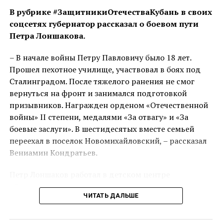
В рубрике #ЗащитникиОтечестваКубань в своих
соцсетях губернатор рассказал о боевом пути
Петра Лоншакова.
– В начале войны Петру Павловичу было 18 лет.
Прошел пехотное училище, участвовал в боях под
Сталинградом. После тяжелого ранения не смог
вернуться на фронт и занимался подготовкой
призывников. Награжден орденом «Отечественной
войны» II степени, медалями «За отвагу» и «За
боевые заслуги». В шестидесятых вместе семьей
переехал в поселок Новомихайловский, – рассказал
Вениамин Кондратьев.
Петр Лоншаков работал в детском центре
«Орленок» сначала столяром, потом – заведующим
ЧИТАТЬ ДАЛЬШЕ
ремонтно-строительного управления. Всегда
принимал активное участие в общественной жизни