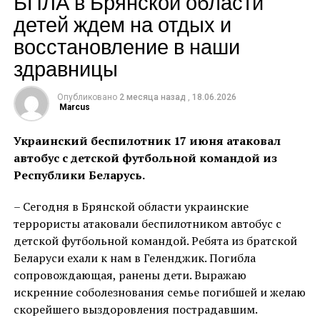
БПЛА в Брянской области
направили 18,2 млн рублей, в том числе 16 млн
детей ждем на отдых и
рублей из краевого бюджета по программе
восстановление в наши
«Развитие образования».
здравницы
Всего в Краснодарском крае в 2025 году
отремонтировали здания 685 образовательных
Опубликовано
2 месяца назад
,
18.06.2026
учреждений. В некоторых заменили крыши, привели
Marcus
в порядок фасады, в других – обновили классы,
актовые и спортивные залы, пищеблоки,
Украинский беспилотник 17 июня атаковал
благоустроили территорию.
автобус с детской футбольной командой из
Республики Беларусь.
Пресс-служба администрации Краснодарского края
– Сегодня в Брянской области украинские
Источник:
admkrai.krasnodar.ru
террористы атаковали беспилотником автобус с
детской футбольной командой. Ребята из братской
Беларуси ехали к нам в Геленджик. Погибла
ПОХОЖЕЕ
сопровождающая, ранены дети. Выражаю
ДАЛЬШЕ
искренние соболезнования семье погибшей и желаю
Более 13 тысяч кубанских студентов прошли
обучение в Кадровой школе «ПРОдвижение» за пять
скорейшего выздоровления пострадавшим.