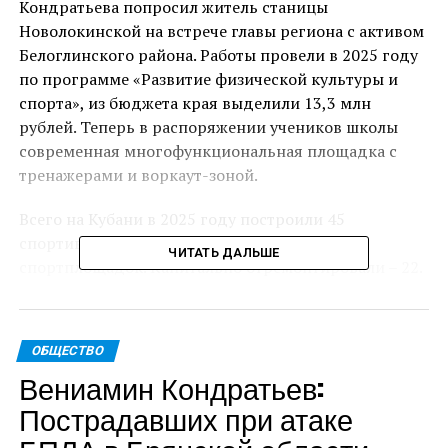
Кондратьева попросил житель станицы
Новолокинской на встрече главы региона с активом
Белоглинского района. Работы провели в 2025 году
по программе «Развитие физической культуры и
спорта», из бюджета края выделили 13,3 млн
рублей. Теперь в распоряжении учеников школы
современная многофункциональная площадка с
тренажерами и воркаут-зоной.
Всего на Кубани в 2025 году построили 45
спортивных объектов, в том числе 18
ЧИТАТЬ ДАЛЬШЕ
спортплощадок. Капитально отремонтировали – 22.
О необходимости ремонта кровли в школе №13 в
поселке Щербиновском Вениамину Кондратьеву на
ОБЩЕСТВО
личном приеме рассказала мама двух учеников
Вениамин Кондратьев:
образовательного учреждения. По поручению
губернатора работы провели в 2025 году. В здании
Пострадавших при атаке
капитально отремонтировали крышу, на эти цели