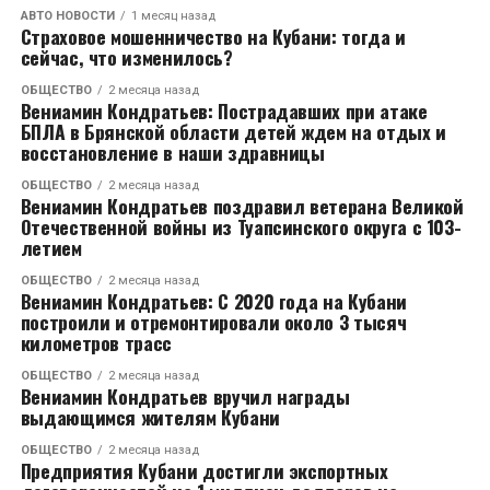
дорог. С 2020 по 2026 год построили и
АВТО НОВОСТИ
1 месяц назад
Страховое мошенничество на Кубани: тогда и
реконструировали 67 км краевых трасс, 2,5 км
сейчас, что изменилось?
мостов и путепроводов.
ОБЩЕСТВО
2 месяца назад
Вениамин Кондратьев: Пострадавших при атаке
– Строительство обходов станицы Ленинградской и
БПЛА в Брянской области детей ждем на отдых и
города Тимашевска – это наш региональный вклад в
восстановление в наши здравницы
опорную дорожную сеть. Обход Тимашевска на
ОБЩЕСТВО
2 месяца назад
стадии 70 процентов готовности, полностью
Вениамин Кондратьев поздравил ветерана Великой
планируем завершить объект в 2027 году, – доложил
Отечественной войны из Туапсинского округа с 103-
Евгений Пергун.
летием
ОБЩЕСТВО
2 месяца назад
Как сообщил врио министра транспорта и
Вениамин Кондратьев: С 2020 года на Кубани
дорожного хозяйства края Юрий Савенко, в 2026
построили и отремонтировали около 3 тысяч
километров трасс
году планируется завершить строительство и
реконструкцию порядка 11 км автомобильных
ОБЩЕСТВО
2 месяца назад
Вениамин Кондратьев вручил награды
дорог и 665 погонных метров искусственных
выдающимся жителям Кубани
сооружений. В том числе, закончить четыре из пяти
этапов обхода Тимашевска, реконструкцию
ОБЩЕСТВО
2 месяца назад
Предприятия Кубани достигли экспортных
автодороги «Северный – Колосистый» в Краснодаре