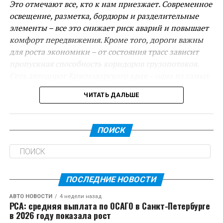
Это отмечают все, кто к нам приезжает. Современное
освещение, разметка, бордюры и разделительные
элементы – все это снижает риск аварий и повышает
комфорт передвижения. Кроме того, дороги важны
для роста экономики – от состояния трасс зависит
пропускная способность коридоров грузопотоков.
Сеть автодорог Краснодарского края – одна из самых
протяженных в стране, более 43 тысяч километров. С
ЧИТАТЬ ДАЛЬШЕ
2020 года построено и отремонтировано около 3
тысяч километров трасс. В этом году, несмотря на
непростую экономическую ситуацию, объем
ПОИСК
дорожного фонда составляет 64 миллиарда рублей. В
дальнейшем необходимо продолжать строительство
и реконструкцию: в планах – новые обходы, в том
числе станицы Ленинградской и города Тимашевска,
ПОСЛЕДНИЕ НОВОСТИ
а также другие важные проекты, – сказал Вениамин
Кондратьев.
АВТО НОВОСТИ
4 недели назад
РСА: средняя выплата по ОСАГО в Санкт-Петербурге
в 2026 году показала рост
Евгений Пергун рассказал о ремонте региональных