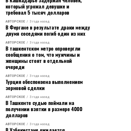
В Кашкадарье задержан человек,
который угрожал девушке и
– Краснодарский край – курортный край, летом мы
требовал 5 тысяч долларов
принимаем больше всего гостей – все едут на море.
АВТОРСКОЕ
3 года назад
Когда образуются заторы из-за реверсивного
В Фергане в результате драки между
движения или сужения дорог во время ремонтных
двумя соседями погиб один из них
работ, конечно, люди возмущаются. Мы, безусловно,
АВТОРСКОЕ
3 года назад
стараемся сделать максимум в межсезонье. И летом,
В ташкентском метро опровергли
когда жарко и нагрузка на дороги в 12 раз выше
сообщения о том, что мужчины и
нормативной, мы должны все эти неудобства
женщины стоят в отдельной
исключить, проводить ремонт в ночное время. Такая
очереди
практика существует, как минимум лет восемь, и
АВТОРСКОЕ
3 года назад
давайте не будем от нее отказываться, – сказал
Турция обеспокоена выполнением
Вениамин Кондратьев.
зерновой сделки
АВТОРСКОЕ
3 года назад
Исполняющий обязанности директора
В Ташкенте судью поймали на
Краснодарского филиала ГК «Автодор» Андрей
получении взятки в размере 4000
Наумов рассказал, что к курортному сезону работы
долларов
на трассах завершили, за исключением одного
АВТОРСКОЕ
3 года назад
участка – подхода к Новороссийску на перевале. Их
В Узбекистане ожидается