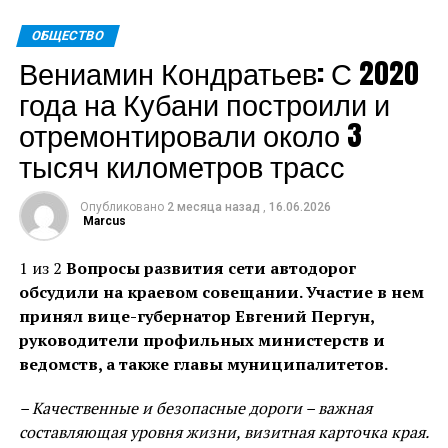
округа и общался с молодежью.
ОБЩЕСТВО
Глава региона пожелал ветерану крепкого здоровья
Вениамин Кондратьев: С 2020
и благополучия.
года на Кубани построили и
Пресс-служба администрации Краснодарского края
отремонтировали около 3
тысяч километров трасс
Теги: Губернатор
Источник:
admkrai.krasnodar.ru
Опубликовано
2 месяца назад
,
16.06.2026
Marcus
1 из 2
Вопросы развития сети автодорог
обсудили на краевом совещании. Участие в нем
принял вице-губернатор Евгений Пергун,
руководители профильных министерств и
ведомств, а также главы муниципалитетов.
– Качественные и безопасные дороги – важная
составляющая уровня жизни, визитная карточка края.