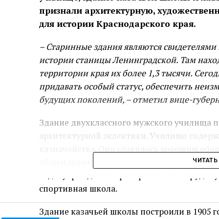
признали архитектурную, художествен
для истории Краснодарского края.
– Старинные здания являются свидетелями 
истории станицы Ленинградской. Там наход
территории края их более 1,3 тысячи. Сег
придавать особый статус, обеспечить неизм
будущих поколений, – отметил вице-губерн
Здание двухклассного мужского училища по
архитектурной эклектики. Училище содерж
казначейства. Оно славилось хорошим обо
общей грамоты, в учебном заведении препо
ЧИТАТЬ
годы учреждение преобразовали в трудову
спортивная школа.
Здание казачьей школы построили в 1905 го