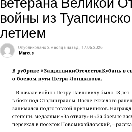
ветерана Великой О
войны из Туапсинског
летием
Опубликовано
2 месяца назад
,
17.06.2026
Marcus
В рубрике #ЗащитникиОтечестваКубань в св
о боевом пути Петра Лоншакова.
– В начале войны Петру Павловичу было 18 лет
в боях под Сталинградом. После тяжелого ранен
занимался подготовкой призывников. Награжде
степени, медалями «За отвагу» и «За боевые зас
переехал в поселок Новомихайловский, – расск