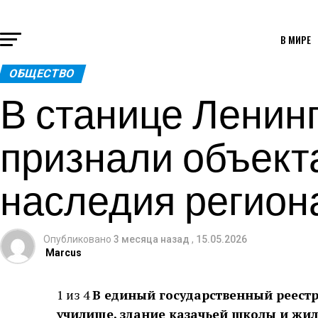
В МИРЕ
ОБЩЕСТВО
В станице Ленин
признали объект
наследия регион
Опубликовано
3 месяца назад
,
15.05.2026
Marcus
1 из 4
В единый государственный реест
училище, здание казачьей школы и жил