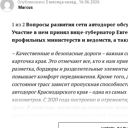
Опубликовано
2 месяца назад
,
16.06.2026
Marcus
1 из 2
Вопросы развития сети автодорог обс
Участие в нем принял вице-губернатор Евг
профильных министерств и ведомств, а та
– Качественные и безопасные дороги – важная 
карточка края. Это отмечают все, кто к нам пр
разметка, бордюры и разделительные элементы –
повышает комфорт передвижения. Кроме того, д
состояния трасс зависит пропускная способност
автодорог Краснодарского края – одна из самых 
километров. С 2020 года построено и отремонт
трасс. В этом году, несмотря на непростую эк
фонда составляет 64 миллиарда рублей. В дал
строительство и реконструкцию: в планах – нов