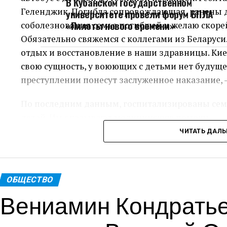
В Кубанском государственном
Геленджик. Погибла сопровождающая, ранены 
университете провели форум БПЛА
«Пилоты нового времени»
соболезнования семье погибшей и желаю скор
Обязательно свяжемся с коллегами из Беларуси.
отдых и восстановление в наши здравницы. Кие
свою сущность, у воюющих с детьми нет будуще
преступлении понесут заслуженное наказание, 
По последним данным, госпитализированы семь
детей. Им оказывают медицинскую помощь.
ЧИТАТЬ ДАЛ
Пресс-служ
Теги: Губернатор
ОБЩЕСТВО
Вениамин Кондратье