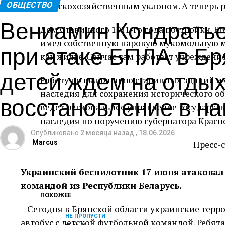
ОБЩЕСТВО
сельскохозяйственным уклоном. А теперь 
Вениамин Кондратье
Дом Ставицкого 1911-го года постройки. 
при атаке БПЛА в Бр
имел собственную паровую мукомольную ме
как жилье. Сейчас там работает учреждени
детей ждем на отдых
Работу по включению старинных зданий и 
наследия для сохранения исторического об
восстановление в н
ведет региональное управление государст
наследия по поручению губернатора Красн
Опубликовано
2 месяца назад
,
18.06.2026
Marcus
Пресс-
Украинский беспилотник 17 июня атаковал 
командой из Республики Беларусь.
ПОХОЖЕЕ
– Сегодня в Брянской области украинские тер
НЕ ПРОПУСТИ
автобус с детской футбольной командой. Ребята