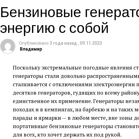
Мой Опыт Покупки: Удобство и Бы
Советы по поиску сотрудников
Бензиновые генерат
Мой первый опыт покупки на
discountsale.mark
1) Четко сформулируйте требования к кандидат
энергию с собой
лицензионного ключа для офисного пакета. Про
обязанности.
очень быстрым. Я оценил четкую и понятную си
2) Размещайте вакансию на как можно большем
получение товара после покупки.
Опубликовано
3 года назад
,
09.11.2023
Владимир
Поддержка Клиентов: Вниматель
3) Проверяйте рекомендации и опыт работы соис
Поскольку экстремальные погодные явления ст
4) Предложите конкурентную заработную плату
Отдельно хочется отметить работу службы под
генераторы стали довольно распространенными.
рассмотрены быстро и профессионально, что я
Дефицит кадров в Краснодаре – это реальная пр
сталкивается с отключениями электроэнергии п
онлайн-магазина.
используя современные методы поиска сотрудн
десятков генераторов, гудящих по всему району
использовать различные каналы и предлагать 
Безопасность Покупок: Мой Опыт
единственное их применение. Генераторы неза
походах и в кемпингах, на барбекю и на таких м
Безопасность онлайн-покупок всегда стоит на п
парады и ярмарки — в любом месте, вне зоны д
насколько серьезно DiscountSale.Market подход
портативные бензиновые генераторы становятс
сделок и надежные методы оплаты сделали мо
для всех, кто хочет держать их под рукой.