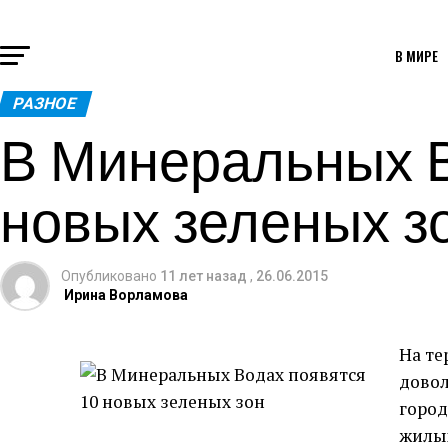
В МИРЕ
РАЗНОЕ
В Минеральных В
новых зеленых з
Опубликовано
11 лет назад
,
26.06.2015
Ирина Ворламова
На те
довол
город
жилых