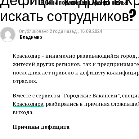
В Сочи подешевела аренда жилья
искать сотрудников?
Опубликовано
2 года назад
,
16.08.2024
Владимир
Краснодар – динамично развивающийся город,
жителей других регионов, так и предпринимате
последних лет привело к дефициту квалифицир
отраслях.
Вместе с сервисом “Городские Вакансии”, спе
Краснодаре
, разбирались в причинах сложивше
выхода.
Причины дефицита