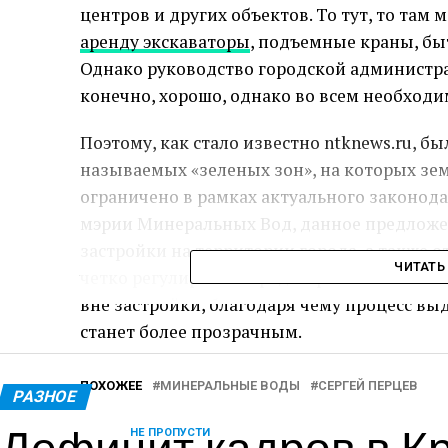
центров и других объектов. То тут, то там
аренду экскаваторы
, подъемные краны, бы
Однако руководство городской администрац
конечно, хорошо, однако во всем необходи
Поэтому, как стало известно ntknews.ru, б
называемых «зеленых зон», на которых зе
ограничено в рамках актуального законода
мэрии Минеральных Вод, данное предложе
застройки на территории города, а также 
ЧИТАТЬ
четко регулировала градостроительство. Т
вне застройки, благодаря чему процесс вы
станет более прозрачным.
ПОХОЖЕЕ
МИНЕРАЛЬНЫЕ ВОДЫ
СЕРГЕЙ ПЕРЦЕВ
РАЗНОЕ
Дефицит кадров в Кр
НЕ ПРОПУСТИ