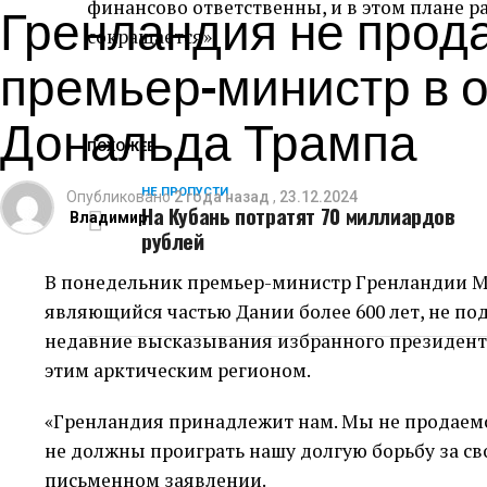
Гренландия не прода
Словакия может рассмотреть ответные меры пр
финансово ответственны, и в этом плане 
поставок электроэнергии, если Киев остановит т
сокращается».
премьер-министр в о
обвинения Зеленского в том, что Словакия отк
Также в воскресенье Фицо опубликовал сообщени
Дональда Трампа
котором призвал Европейскую комиссию обрати
ПОХОЖЕЕ
что прекращение транзита газа через Украину 
НЕ ПРОПУСТИ
потребителях и бизнесе.
Опубликовано
2 года назад
,
23.12.2024
На Кубань потратят 70 миллиардов
Владимир
рублей
«Мы приходим к выводу, который не должен б
и его целей», — указал Фицо в открытом письм
В понедельник премьер-министр Гренландии Му
транзита газа через Украину в сторону Словак
являющийся частью Дании более 600 лет, не п
бизнесу и инфраструктуре в десятки миллиардо
недавние высказывания избранного президента
этим арктическим регионом.
«Гренландия принадлежит нам. Мы не продаемс
не должны проиграть нашу долгую борьбу за сво
письменном заявлении.