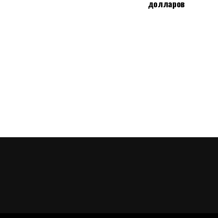
долларов
коррупционные действия, когда занимал пост 