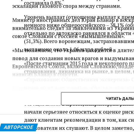
составила 0,8%.
эскалации газового спора между странами.
Уровень выплат (отношение выплат к преми
Министр иностранных дел Юрай Бланар в воскр
немного ниже общероссийского – 38,1% (об
внимательно следит за заявлениями из Украин
отдельно по автокаско равнялся в области 
союзе Словакии с Россией «вымышленным».
(51,3%). Всего воронежцам, застраховавшим
выплачено около 1,06 млрд рублей.
«Мы понимаем, что Украина находится в длите
повод для создания новых врагов и выдумыван
«После стагнации 2015 года и некоторого
Европейского Союза, включая Словакию, подде
страхования, динамика на рынке, в целом, 
написал Бланар в соцсети.
«Страхование: Общественная экспертиза» С
начал восстанавливаться объем кредитовани
Украина продолжает перекачивать российский г
страховщиков. Крупные убытки последнего 
европейских стран, включая Словакию. Однако 
ЧИТАТЬ ДАЛ
освещавшихся в прессе, например, на рынке
окончанием действия текущего транзитного со
начали серьезнее относиться к оценке рис
до начала конфликта.
дают клиентам рекомендации в том, как сн
Фицо, который на прошлой неделе встречался с
АВТОРСКОЕ
страхователи их слушают. В целом заметно,