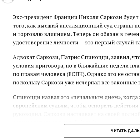
как Данией, так и властями острова.
Тогда премьер-министр Дании Метте Фредерик
Экс-президент Франции Николя Саркози будет 
«абсурдным», что вызвало его резкую реакцию. 
того, как высший апелляционный суд страны п
«отвратительный» и отменил свой визит в Копе
и торговлю влиянием. Теперь он обязан в течен
удостоверение личности — это первый случай т
С 2009 года Гренландия имеет право объявить 
с населением около 56 000 человек, который з
Адвокат Саркози, Патрис Спиноцци, заявил, чт
трансфертов из Копенгагена, пока не воспользо
условия приговора, но в ближайшие недели пла
по правам человека (ЕСПЧ). Однако это не оста
В тот же день Трамп также заявил о намерении
поскольку Саркози уже исчерпал все законные 
Панамским каналом, обвинив Панаму в высоких
водного пути, что вызвало резкую реакцию со 
Спиноцци назвал это «печальным днем», когда 
Молино.
европейским судьям, чтобы оспорить действия 
руководил. Саркози настаивает на своей полно
останавливаться в своей борьбе.
ЧИТАТЬ ДАЛ
Несмотря на свои юридические проблемы, 69-л