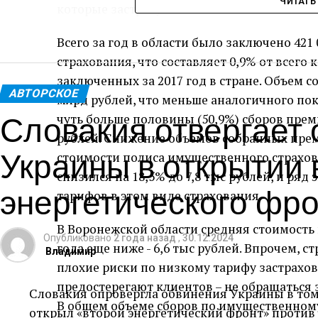
ЧИТАТЬ
которые застрахуют его.
Всего за год в области было заключено 42
страхования, что составляет 0,9% от всего
заключенных за 2017 год в стране. Объем с
АВТОРСКОЕ
млрд рублей, что меньше аналогичного пока
Словакия отвергает
чуть больше половины (50,9%) сборов прем
рублей. Снижение объемов собранных пре
Украины в открытии 
стоимости полиса имущественного страхован
снизился на 18,5% до 7,8 тыс рублей, и ря
энергетического фр
тарифов в этом виде страхования.
В Воронежской области средняя стоимость 
Опубликовано
2 года назад
,
30.12.2024
года еще ниже - 6,6 тыс рублей. Впрочем, 
Владимир
плохие риски по низкому тарифу застрахов
предостерегают клиентов – не обращаться
Словакия опровергла обвинения Украины в том
В общем объеме сборов по имущественном
открыл «второй энергетический фронт» против 