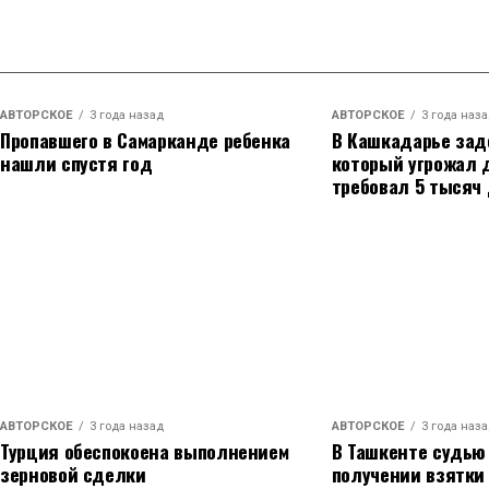
влияние и популярность среди правых политико
поддержкой президента Эммануэля Макрона.
В следующем году ему предстоит еще больше с
АВТОРСКОЕ
3 года назад
АВТОРСКОЕ
3 года наз
AFP, в начале месяца Саркози пытался убедить 
Пропавшего в Самарканде ребенка
В Кашкадарье зад
министра ветерана-центриста Франсуа Байру, н
нашли спустя год
который угрожал 
требовал 5 тысяч
решение.
Саркози, который был президентом с 2007 по 201
столкнулся с рядом юридических проблем. В сл
обвинениям в коррупции и незаконном финанс
предполагаемым финансированием его избират
случае признания виновным ему может грозить 
категорически отвергает все обвинения.
АВТОРСКОЕ
3 года назад
АВТОРСКОЕ
3 года наз
Таким образом, он стал вторым президентом в
Турция обеспокоена выполнением
В Ташкенте судью
коррупцию — его предшественник Жак Ширак так
зерновой сделки
получении взятки