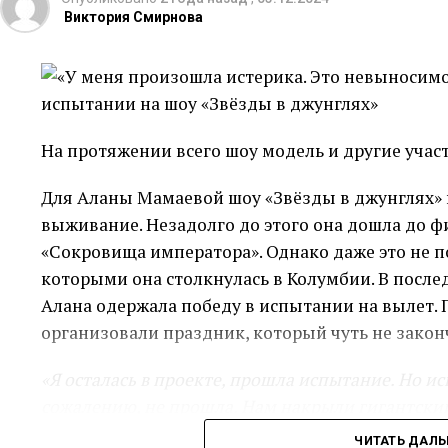
Виктория Смирнова
На протяжении всего шоу модель и другие учас
Для Аланы Мамаевой шоу «Звёзды в джунглях» 
выживание. Незадолго до этого она дошла до ф
«Сокровища императора». Однако даже это не по
которыми она столкнулась в Колумбии. В послед
Алана одержала победу в испытании на вылет. 
организовали праздник, который чуть не зако
«Я осталась в проекте, прошла испытание. Но исп
сожалению, не прошла. Нам накрыли гигантский
60 секунд, чтобы мы поели. А потом жестоко её 
ЧИТАТЬ ДАЛ