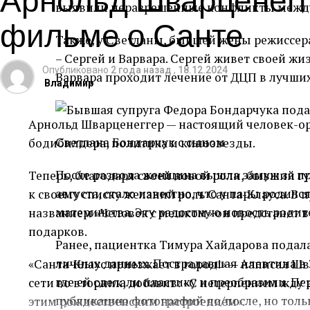
выявили неразрешенные конфликты межд
фильме о Санте
Также, у Светланы, бывшей жены режиссер
– Сергей и Варвара. Сергей живет своей жи
Опубликовано
2 года назад
,
18.12.2024
Варвара проходит лечение от ДЦП в лучши
Владимир
Арнольд Шварценеггер — настоящий человек-орк
Светлана Бондарчук с сыном
бодибилдера, политика и кинозвезды.
После развода женщина вышла замуж за пр
Теперь, благодаря своей новой роли, бывший 
августа, стало известно, что у пары родил
к своему списку желаний роль Санта-Клауса. 
материнства. Эту радостную новость родит
названием «Человек с мешком» он предстанет в
подарков.
Ранее, пациентка Тимура Хайдарова подала 
личных данных. Пострадавшая Алевтина в 2
«Санта-Клаус приезжает в город!» — написал Шв
где ей сделали пластику и преобразили. Пе
сети во вторник, добавив: «С нетерпением жду
публикацию фотографий до/после, но тольк
этим рождественским настроением».