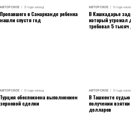
абсолютно всех на дороге, поэтому настроение у 
АВТОРСКОЕ
3 года назад
АВТОРСКОЕ
3 года наз
мне напомнила, кто я, и в каком настроении я 
Пропавшего в Самарканде ребенка
В Кашкадарье зад
концерте, но и по жизни», - заявил певец.
нашли спустя год
который угрожал 
требовал 5 тысяч
Напомним, что роман с Кабак Тимур Родригез п
Артист стал приглашенным гостем в «шоу Воли»,
актрисе и назвал её лучшей женщиной в мире. 
нашел, что искал, и наслаждается каждым днем
Откровения певца вызвали бурные споры в Сети
Родригез впервые откровенно рассказал о разв
брака. Артист решил разойтись с супругой осен
АВТОРСКОЕ
3 года назад
АВТОРСКОЕ
3 года наз
объявил жене об этом решение по телефону, так 
Турция обеспокоена выполнением
В Ташкенте судью
женщина вернулась в столицу, то узнала, что у 
зерновой сделки
получении взятки
долларов
Многие пользователи раскритиковали Екатерину 
поэтому Тимуру пришлось дать новый комментар