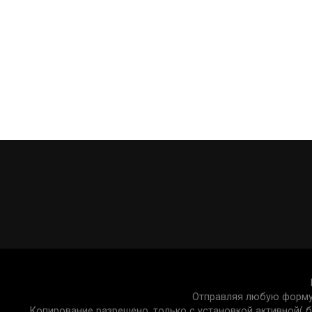
разрыва с женой встречался с другой девушкой.
с Кабак. Бывшая жена Родригеза эмоционально 
Источник
Отправляя любую форму 
Копирование разрешено, только с установкой активной( бе