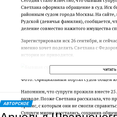
Сегодня стало известно, что бывшая супру
Светлана оформила обращение в суд. Иск 
районным судом города Москвы. На сайте,
Рудской (девичья фамилия), сообщается, ч
деление совместно нажитого имущества спу
Зарегистрировали иск 26 сентября, и сейчас
именно хочет поделить Светлана с Федором
истории не приводится.
ЧИТАТЬ
Фото: Официальный портал судов общей 
Напомним, что супруги прожили вместе 25 л
разводе. Позже Светлана рассказала, что 
АВТОРСКОЕ
кризис, с которым они не смогли справитьс
Арнольд Шварценегг
Супруги мирно расстались, сохранив общен