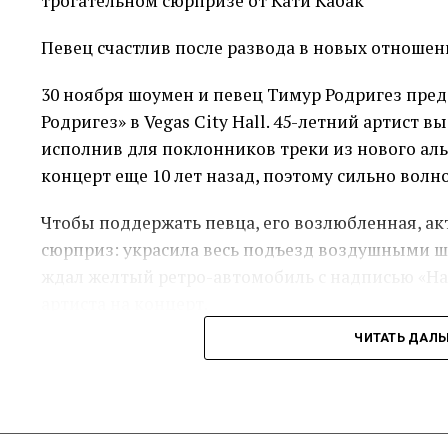
Напомним, что ранее оскандалившийся на реа
Певец счастлив после развода в новых отношен
Лерчек и склонял её к инт*му. После интрижки 
зрителей не верил, что блогерша даст ему втор
30 ноября шоумен и певец Тимур Родригез пред
Родригез» в Vegas City Hall. 45-летний артист 
Источник
исполнив для поклонников треки из нового аль
концерт еще 10 лет назад, поэтому сильно волн
Чтобы поддержать певца, его возлюбленная, ак
сюрприз: украсила весь подъезд воздушными ш
ждал желтый ретро-автомобиль с надписью «На
артиста на концерт.
ЧИТАТЬ ДАЛ
«Я вообще не был к этому готов, я был в своих 
позавтракать, не успел настроиться, волнуюсь, 
которые живут со мной в одном подъезде, макс
праздник еще и для них. Автомобиль, в которо