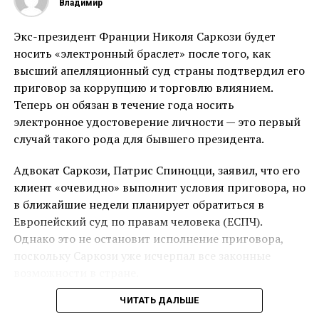
Владимир
стратегическое значение для США и их систем
раннего предупреждения о баллистических ракетах,
Экс-президент Франции Николя Саркози будет
так как через остров проходит кратчайший маршрут
носить «электронный браслет» после того, как
между Европой и Северной Америкой.
высший апелляционный суд страны подтвердил его
приговор за коррупцию и торговлю влиянием.
Во время своего предыдущего президентского
Теперь он обязан в течение года носить
срока Трамп в 2019 году уже высказывал интерес к
электронное удостоверение личности — это первый
покупке Гренландии, но это предложение было
случай такого рода для бывшего президента.
сразу отклонено как Данией, так и властями острова.
Адвокат Саркози, Патрис Спиноцци, заявил, что его
Тогда премьер-министр Дании Метте Фредериксен
клиент «очевидно» выполнит условия приговора, но
назвала предложение Трампа «абсурдным», что
в ближайшие недели планирует обратиться в
вызвало его резкую реакцию. Он охарактеризовал ее
Европейский суд по правам человека (ЕСПЧ).
отказ как «отвратительный» и отменил свой визит в
Однако это не остановит исполнение приговора,
Копенгаген.
поскольку Саркози уже исчерпал все законные
возможности в стране.
С 2009 года Гренландия имеет право объявить
независимость от Дании, однако остров с
ЧИТАТЬ ДАЛЬШЕ
Спиноцци назвал это «печальным днем», когда экс-
населением около 56 000 человек, который зависит