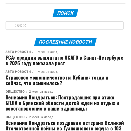
президент должен обратиться к европейским
от значительных бюджетных трансфертов из
судьям, чтобы оспорить действия государства,
Копенгагена, пока не воспользовался этим правом.
ПОИСК
которым он когда-то руководил. Саркози
настаивает на своей полной невиновности и не
В тот же день Трамп также заявил о намерении
собирается останавливаться в своей борьбе.
восстановить контроль США над Панамским
каналом, обвинив Панаму в высоких тарифах за
Несмотря на свои юридические проблемы, 69-
ПОСЛЕДНИЕ НОВОСТИ
использование этого водного пути, что вызвало
летний Саркози сохраняет значительное влияние и
резкую реакцию со стороны президента Панамы
АВТО НОВОСТИ
1 месяц назад
популярность среди правых политиков во Франции
РСА: средняя выплата по ОСАГО в Санкт-Петербурге
Хосе Рауля Молино.
в 2026 году показала рост
и, по слухам, пользуется поддержкой президента
Эммануэля Макрона.
АВТО НОВОСТИ
1 месяц назад
Страховое мошенничество на Кубани: тогда и
сейчас, что изменилось?
В следующем году ему предстоит еще больше
судебных разбирательств. По данным AFP, в начале
ОБЩЕСТВО
2 месяца назад
Вениамин Кондратьев: Пострадавших при атаке
месяца Саркози пытался убедить Макрона не
БПЛА в Брянской области детей ждем на отдых и
назначать на пост премьер-министра ветерана-
восстановление в наши здравницы
центриста Франсуа Байру, но президент всё же
принял это решение.
ОБЩЕСТВО
2 месяца назад
Вениамин Кондратьев поздравил ветерана Великой
Отечественной войны из Туапсинского округа с 103-
Саркози, который был президентом с 2007 по 2012