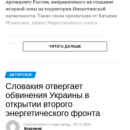
президенту России, направленного на создание
игорной зоны на территории Имеретинской
низменности. Такие слова прозвучали от Виталия
Игнатенко, главы Общественного совета.
Объявленная инициатива была поддержана
Александром Ткачевым, губернатором
ЧИТАТЬ ДАЛЬШЕ
Краснодарского края, и Анатолием Пахомовым,
мэром Сочи.
Как рассказал Ткачев, сейчас планируют создать
АВТОРСКОЕ
игорную зону в Ялте. А это постоянный конкурент
Словакия отвергает
Сочи, поэтому подобный объект нужен и здесь.
Особенно актуальным вопрос становится с учетом
обвинения Украины в
интересов города и края. Ведь сейчас
открытии второго
инфраструктура, созданная для Игр, должна
энергетического фронта
использоваться и окупать себя, иначе она исчезнет.
Игорная зона будет привлекать больше туристов.
Опубликовано
2 года назад
,
30.12.2024
Владимир