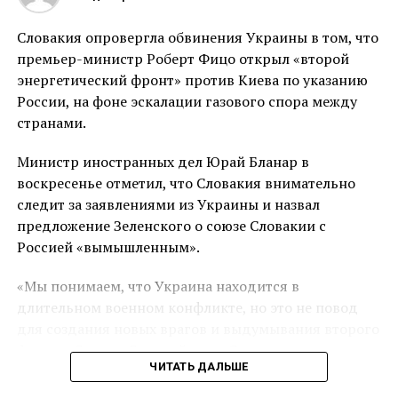
Со стороны Дмитрия Козака, председателя
правительства РФ, прозвучало заявление, что нужно
Словакия опровергла обвинения Украины в том, что
над этим вопросом еще думать. Однако заниматься
премьер-министр Роберт Фицо открыл «второй
этим можно только после предоставления
энергетический фронт» против Киева по указанию
конкретного проекта. Он добавил, что сейчас нет
России, на фоне эскалации газового спора между
конкретного ответа и по предложению
странами.
строительства игорной зоны на Крымском
полуострове.
Министр иностранных дел Юрай Бланар в
воскресенье отметил, что Словакия внимательно
ПОХОЖЕЕ
АЛЕКСАНДР ТКАЧЕВ
АНАТОЛИЙ ПАХОМОВ
следит за заявлениями из Украины и назвал
ВИТАЛИЙ ИГНАТЕНКО
ДМИТРИЙ КОЗАК
предложение Зеленского о союзе Словакии с
КРАСНОДАРСКИЙ КРАЙ
РЕАЛИЗАЦИЯ ПРОЕКТОВ
РОССИЯ
СОЧИ
ЯЛТА
Россией «вымышленным».
ДАЛЬШЕ
«Мы понимаем, что Украина находится в
Из-за пьяного пассажира остановилось движение
длительном военном конфликте, но это не повод
трамваев в центре Краснодара
для создания новых врагов и выдумывания второго
НЕ ПРОПУСТИ
фронта. Страны Европейского Союза, включая
Собственный закон о вине должен появиться в
ЧИТАТЬ ДАЛЬШЕ
Словакию, поддерживают Украину и её народ», —
России
написал Бланар в соцсети.