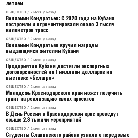
летием
год и не смог переизбраться, столкнулся с рядом
ОБЩЕСТВО
2 месяца назад
юридических проблем. В следующем году его
Вениамин Кондратьев: С 2020 года на Кубани
ожидает суд по обвинениям в коррупции и
построили и отремонтировали около 3 тысяч
километров трасс
незаконном финансировании, связанным с
предполагаемым финансированием его
ОБЩЕСТВО
2 месяца назад
избирательной кампании 2007 года Ливией. В случае
Вениамин Кондратьев вручил награды
выдающимся жителям Кубани
признания виновным ему может грозить до 10 лет
тюрьмы, хотя он категорически отвергает все
ОБЩЕСТВО
2 месяца назад
Предприятия Кубани достигли экспортных
обвинения.
договоренностей на 1 миллион долларов на
выставке «Белагро»
Таким образом, он стал вторым президентом во
французской истории, осужденным за коррупцию —
ОБЩЕСТВО
2 месяца назад
Молодежь Краснодарского края может получить
его предшественник Жак Ширак также был осужден
грант на реализацию своих проектов
в 2011 году за коррупционные действия, когда
ОБЩЕСТВО
2 месяца назад
занимал пост мэра Парижа.
В День России в Краснодарском крае проведут
свыше 2,3 тысячи мероприятий
ОБЩЕСТВО
2 месяца назад
Студенты Славянского района узнали о передовых