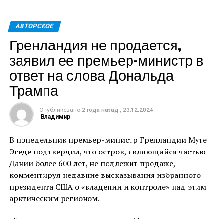
Украина продолжает перекачивать российский газ
АВТОРСКОЕ
через свою территорию в несколько европейских
Гренландия не продается,
стран, включая Словакию. Однако ожидается, что
поставки прекратятся с окончанием действия
заявил ее премьер-министр в
текущего транзитного соглашения в конце года,
ответ на слова Дональда
подписанного до начала конфликта.
Трампа
Фицо, который на прошлой неделе встречался с
Путиным в Москве, заявил, что Словакия может
Опубликовано
2 года назад
,
23.12.2024
Владимир
рассмотреть ответные меры против Украины, такие
как прекращение поставок электроэнергии, если
В понедельник премьер-министр Гренландии Муте
Киев остановит транзит газа с 1 января. Это вызвало
Эгеде подтвердил, что остров, являющийся частью
обвинения Зеленского в том, что Словакия
Дании более 600 лет, не подлежит продаже,
открывает новый энергетический фронт.
комментируя недавние высказывания избранного
президента США о «владении и контроле» над этим
Также в воскресенье Фицо опубликовал сообщение
арктическим регионом.
на своей странице в соцсети, в котором призвал
Европейскую комиссию обратить внимание на