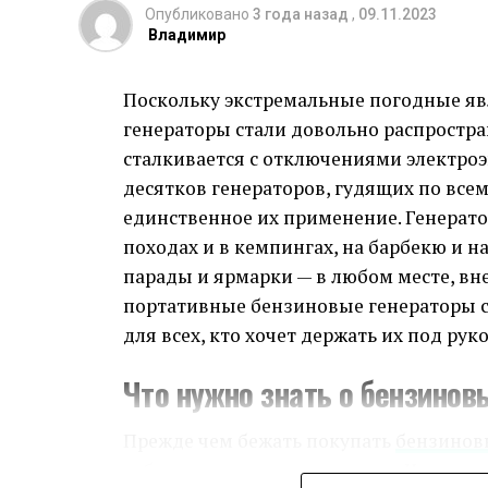
2) Размещайте вакансию на как можно
получение товара после покупки.
Опубликовано
3 года назад
,
09.11.2023
Владимир
Поддержка Клиентов: Вним
3) Проверяйте рекомендации и опыт раб
Поскольку экстремальные погодные явл
4) Предложите конкурентную заработну
Отдельно хочется отметить работу сл
генераторы стали довольно распростра
рассмотрены быстро и профессиональн
Дефицит кадров в Краснодаре – это реа
сталкивается с отключениями электроэ
онлайн-магазина.
используя современные методы поиска
десятков генераторов, гудящих по всем
использовать различные каналы и пре
Безопасность Покупок: Мой
единственное их применение. Генерат
походах и в кемпингах, на барбекю и на
Безопасность онлайн-покупок всегда ст
парады и ярмарки — в любом месте, вн
насколько серьезно DiscountSale.Marke
портативные бензиновые генераторы с
сделок и надежные методы оплаты сд
для всех, кто хочет держать их под руко
безопасным.
Что нужно знать о бензинов
Ценовая Политика: Доступн
Прежде чем бежать покупать
бензинов
Цены на DiscountSale.Market - одно из
собираетесь его использовать. Часто с