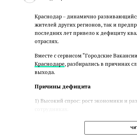
Краснодар – динамично развивающийся
жителей других регионов, так и предп
последних лет привело к дефициту кв
отраслях.
Вместе с сервисом “Городские Ваканс
Краснодаре
, разбирались в причинах 
выхода.
Причины дефицита
1) Высокий спрос: рост экономики и ра
сотрудниках.
2) Снижение уровня рождаемости в 199
ЧИ
специалистов.