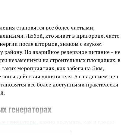
 большем количестве площадок.
ательные и Оперативные
оты соискателей, не верьте на слово.
ения становятся все более частыми,
ю плату и социальные гарантии.
ужбы поддержки. Все мои вопросы были
ненными. Любой, кто живет в пригороде, часто
о, что является большим плюсом для любого
льная проблема, но ее можно решить,
нергии после штормов, знаком с звуком
 сотрудников. Важно быть креативным,
у району. Но аварийное резервное питание – не
длагать привлекательные условия работы.
 Опыт
оры незаменимы на строительных площадках, в
 таких мероприятиях, как забеги на 5 км,
оит на первом месте, и я был приятно удивлен,
е зоны действия удлинителя. А с падением цен
t подходит к этому вопросу. Прозрачность
тановятся все более доступными практически
елали мой опыт покупки максимально
й.
ых генераторах
ость и Выгода
ые генераторы
, важно подумать, как и где вы
 самых сильных его преимуществ. Я сравнивал
уществуют законы, правила и ограничения