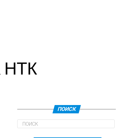
а НТК
ПОИСК