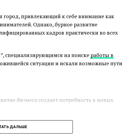
 город, привлекающий к себе внимание как
ринимателей. Однако, бурное развитие
алифицированных кадров практически во всех
ии”, специализирующимся на поиске
работы в
сложившейся ситуации и искали возможные пути
звитие бизнеса создает потребность в новых
0-е годы и как следствие дефицит молодых
ТАТЬ ДАЛЬШЕ