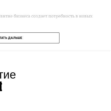
звитие бизнеса создает потребность в новых
0-е годы и как следствие дефицит молодых
ТАТЬ ДАЛЬШЕ
редпочитают уезжать в Москву, Санкт-
оисках более высоких доходов и перспектив.
тие
ные заведения готовят специалистов,
t
удников и работодателей не всегда совпадают.