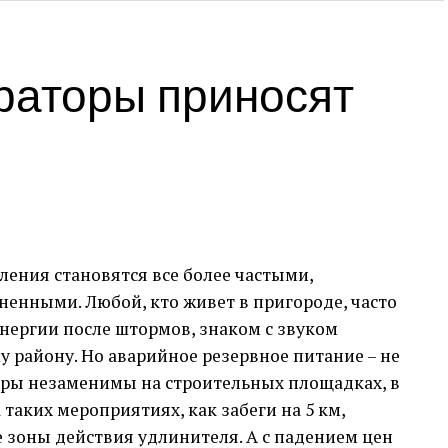
ожет понадобиться современному пользователю.
 о своих вакансиях знакомым и друзьям.
о и Быстрота
раторы приносят
sale.market
был связан с приобретением
кандидатам, развернуто описывайте условия и
ета. Процесс был не только простым, но и
ятную систему оплаты, а также мгновенное
 большем количестве площадок.
ательные и Оперативные
оты соискателей, не верьте на слово.
ения становятся все более частыми,
ю плату и социальные гарантии.
ужбы поддержки. Все мои вопросы были
ненными. Любой, кто живет в пригороде, часто
о, что является большим плюсом для любого
льная проблема, но ее можно решить,
нергии после штормов, знаком с звуком
 сотрудников. Важно быть креативным,
у району. Но аварийное резервное питание – не
длагать привлекательные условия работы.
 Опыт
оры незаменимы на строительных площадках, в
 таких мероприятиях, как забеги на 5 км,
оит на первом месте, и я был приятно удивлен,
е зоны действия удлинителя. А с падением цен