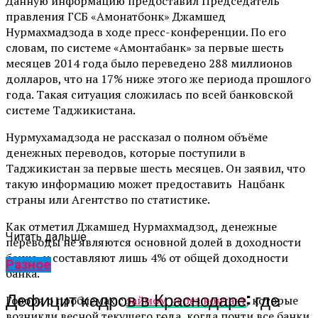
Данную информацию предоставил Председатель
правления ГСБ «Амонатбонк» Джамшед
Нурмахмадзода в ходе пресс-конференции. По его
словам, по системе «Амонтабанк» за первые шесть
месяцев 2014 года было переведено 288 миллионов
долларов, что на 17% ниже этого же периода прошлого
года. Такая ситуация сложилась по всей банковской
системе Таджикистана.
Нурмухамадзода не рассказал о полном объёме
денежных переводов, которые поступили в
Таджикистан за первые шесть месяцев. Он заявил, что
такую информацию может предоставить Нацбанк
страны или Агентство по статистике.
Как отметил Джамшед Нурмахмадзод, денежные
Читать дальше
переводы не являются основной долей в доходности
банка, и составляют лишь 4% от общей доходности
Разное
банка.
Дефицит кадров в Краснодаре: где
Говоря о проблемах с
займом через контакт
, которые
возникли весной текущего года, когда почти все банки