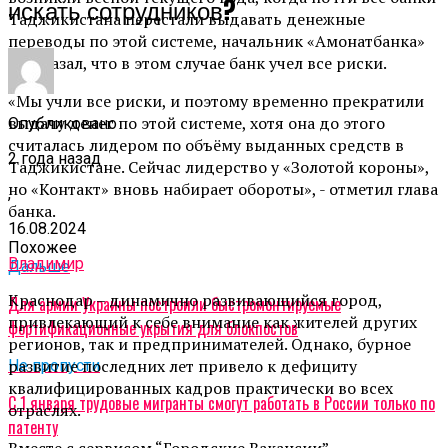
искать сотрудников?
Таджикистана перестали выдавать денежные
переводы по этой системе, начальник «Амонатбанка»
рассказал, что в этом случае банк учел все риски.
«Мы учли все риски, и поэтому временно прекратили
выдачу денег по этой системе, хотя она до этого
Опубликовано
считалась лидером по объёму выданных средств в
2 года назад
Таджикистане. Сейчас лидерство у «Золотой короны»,
но «Контакт» вновь набирает обороты», - отметил глава
,
банка.
16.08.2024
Похожее
Владимир
Дальше
Краснодар – динамично развивающийся город,
Для армии Украины построили быстромонтируемые
привлекающий к себе внимание как жителей других
фортификационные укрытия для блокпостов
регионов, так и предпринимателей. Однако, бурное
развитие последних лет привело к дефициту
Не пропусти
квалифицированных кадров практически во всех
С 1 января трудовые мигранты смогут работать в России только по
отраслях.
патенту
Вместе с сервисом “Городские Вакансии”,